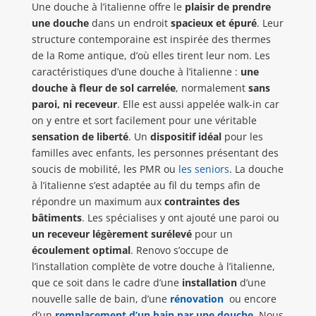
Une douche à l’italienne offre le
plaisir de prendre
une douche
dans un endroit
spacieux et épuré
. Leur
structure contemporaine est inspirée des thermes
de la Rome antique, d’où elles tirent leur nom. Les
caractéristiques d’une douche à l’italienne :
une
douche à fleur de sol carrelée
, normalement
sans
paroi, ni receveur
. Elle est aussi appelée walk-in car
on y entre et sort facilement pour une véritable
sensation de liberté
. Un
dispositif idéal
pour les
familles avec enfants, les personnes présentant des
soucis de mobilité, les PMR ou
les seniors
. La douche
à l’italienne s’est adaptée au fil du temps afin de
répondre un maximum aux
contraintes des
bâtiments
. Les spécialises y ont ajouté une paroi ou
un receveur légèrement surélevé
pour un
écoulement optimal
. Renovo s’occupe de
l’installation complète de votre douche à l’italienne,
que ce soit dans le cadre d’une
installation
d’une
nouvelle salle de bain, d’une
rénovation
ou encore
d’un
remplacement d’un bain par une douche
. Nous